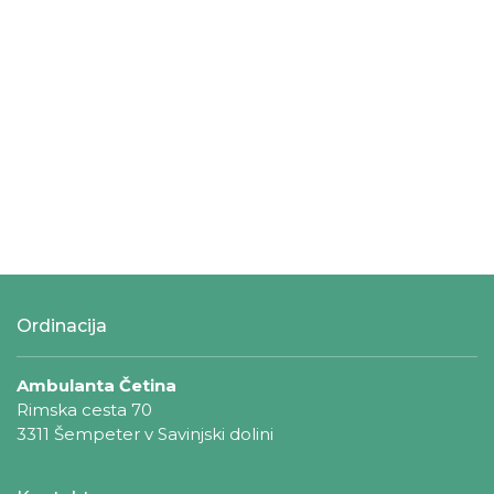
Ordinacija
Ambulanta Četina
Rimska cesta 70
3311 Šempeter v Savinjski dolini