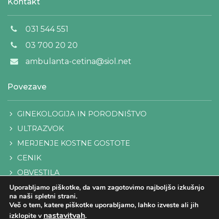
Kontakt
031 544 551
03 700 20 20
ambulanta-cetina@siol.net
Povezave
GINEKOLOGIJA IN PORODNIŠTVO
ULTRAZVOK
MERJENJE KOSTNE GOSTOTE
CENIK
OBVESTILA
KONTAKT
Uporabljamo piškotke, da vam zagotovimo najboljšo izkušnjo
na naši spletni strani.
Več o tem, katere piškotke uporabljamo, lahko izveste ali jih
nastavitvah
izklopite v
.