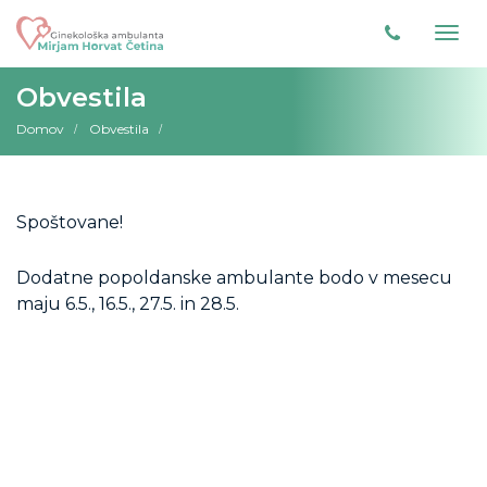
Obvestila
Domov
Obvestila
Spoštovane!
Dodatne popoldanske ambulante bodo v mesecu
maju 6.5., 16.5., 27.5. in 28.5.