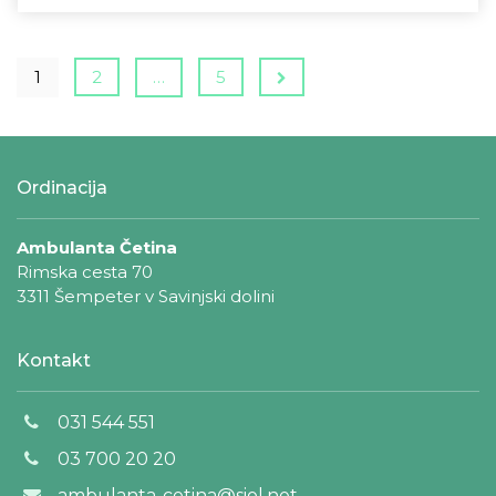
1
2
…
5
Ordinacija
Ambulanta Četina
Rimska cesta 70
3311 Šempeter v Savinjski dolini
Kontakt
031 544 551
03 700 20 20
ambulanta-cetina@siol.net