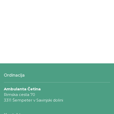
Ordinacija
Ambulanta Četina
Rimska cesta 70
3311 Šempeter v Savinjski dolini