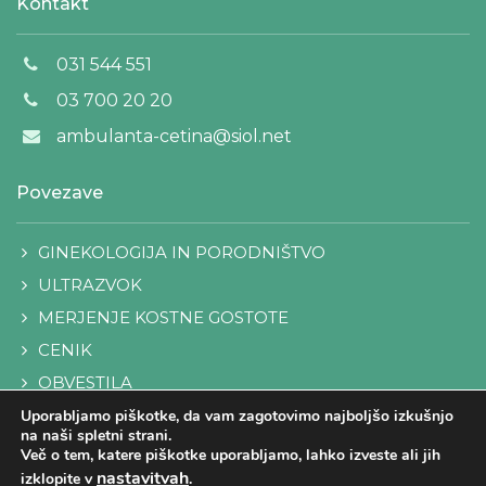
Kontakt
031 544 551
03 700 20 20
ambulanta-cetina@siol.net
Povezave
GINEKOLOGIJA IN PORODNIŠTVO
ULTRAZVOK
MERJENJE KOSTNE GOSTOTE
CENIK
OBVESTILA
KONTAKT
Uporabljamo piškotke, da vam zagotovimo najboljšo izkušnjo
na naši spletni strani.
Več o tem, katere piškotke uporabljamo, lahko izveste ali jih
nastavitvah
izklopite v
.