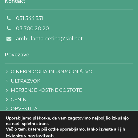
Kontakt
031 544 551
03 700 20 20
ambulanta-cetina@siol.net
Povezave
GINEKOLOGIJA IN PORODNIŠTVO
ULTRAZVOK
MERJENJE KOSTNE GOSTOTE
CENIK
OBVESTILA
KONTAKT
Uporabljamo piškotke, da vam zagotovimo najboljšo izkušnjo
na naši spletni strani.
Več o tem, katere piškotke uporabljamo, lahko izveste ali jih
nastavitvah
izklopite v
.