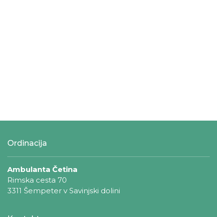
Ordinacija
Ambulanta Četina
Rimska cesta 70
3311 Šempeter v Savinjski dolini